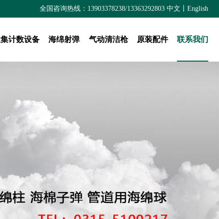
全国咨询热线：13903378238/13363292803
中文
丨
English
收集计数设备
海绵射弹
气动清洁枪
原装配件
联系我们