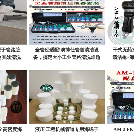
源于管路脏
全管径适配!澳博仕管道清洁设
干式无药
枪实战清洗
备，搞定大小工业管路清洗难题
清洁枪+
？高密度海
液压|工程机械管道专用海绵子
AM-2 