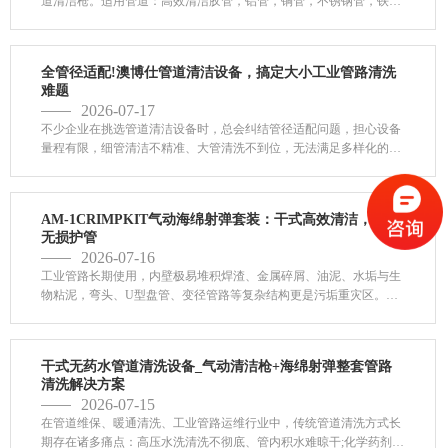
道清洁枪。适用管道：高效清洁胶管，铝管，铜管，不锈钢管，铁
管，塑料管，硬管，软管等各类材质管道。适用口径：6mm-50mm及
更大内径管道。AM-2 枪柄： 1个 海绵固定座：1个50毫米枪头： 1个
快速转换接头： 1个喷 嘴： 10个Hose喷...
全管径适配!澳博仕管道清洁设备，搞定大小工业管路清洗
难题
2026-07-17
不少企业在挑选管道清洁设备时，总会纠结管径适配问题，担心设备
量程有限，细管清洁不精准、大管清洗不到位，无法满足多样化的管
路维保需求。针对行业这一痛点，澳博仕管道清洁设备打造全管径覆
盖优势，完美适配各类粗细工业管路，轻松解决各类管道清洁难题。
在管径适配能力上，这款设备做到了全方位覆盖，适配范围...
AM-1CRIMPKIT气动海绵射弹套装：干式高效清洁，全程
无损护管
2026-07-16
工业管路长期使用，内壁极易堆积焊渣、金属碎屑、油泥、水垢与生
物粘泥，弯头、U型盘管、变径管路等复杂结构更是污垢重灾区。传
统酸洗腐蚀管路、残留难清，高压水洗有水渍二次污染，钢丝刷易划
伤薄壁管材、无法清理弯曲死角，不仅清洁效率低下，还会损耗管路
寿命、埋下设备故障隐患。AM-1CRIMPKIT(5-50mm)气动海绵射弹
干式无药水管道清洗设备_气动清洁枪+海绵射弹整套管路
清...
清洗解决方案
2026-07-15
在管道维保、暖通清洗、工业管路运维行业中，传统管道清洗方式长
期存在诸多痛点：高压水洗清洗不彻底、管内积水难晾干;化学药剂清