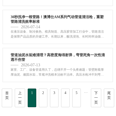
洗易腐蚀管材、残留药液污染管路、环保成本高;毛刷清洗死角多、顽
固污垢无法根除。随着行业规范化、施工环保化升级，干式无药水物
理清洗工艺已然成为主流选择。依托气动清洁枪搭配海绵射弹...
30秒洗净一根管路！澳博仕AM系列气动管道清洁枪，重塑
管路清洗效率标准
2026-07-14
在液压设备、制冷换热、模具制造、高压胶管加工行业中，管路清洁
是保障产品品质的关键工序。长期以来，酸洗浸泡、长时间串油循
环、高压水冲洗等传统清洗方式，始终是企业生产的效率痛点：单根
管路清洗动辄数十分钟，批量加工时大量工时被消耗，拖慢整条生产
线交付节奏。澳博仕AM-1、AM-2气动管道清洁枪搭配高密度海绵
管道油泥水垢难清理？高密度海绵射弹，弯管死角一次性清
射...
透不伤管
2026-07-13
家里、工厂、设备管道用久了，总绕不开一个头疼难题：管壁附着厚
厚油泥、顽固水垢，常规冲洗根本治标不治本。高压水枪冲不到弯管
死角，化学药剂腐蚀管材还残留污染，钢丝刷硬刮容易划伤内壁、掉
碎屑堵管路，清理完没几天污垢又堆积，反复返工费时费力。今天给
大家推荐一款管道清洁神器 —— 高密度海绵射弹，靠高...
···
1
2
3
4
5
首
上
下
尾
页
一
一
页
页
页