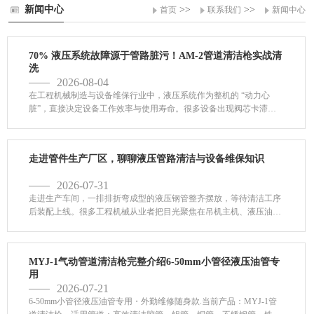
新闻中心
>>
>>
首页
联系我们
新闻中心
70% 液压系统故障源于管路脏污！AM‑2管道清洁枪实战清
洗
2026-08-04
在工程机械制造与设备维保行业中，液压系统作为整机的 “动力心
脏”，直接决定设备工作效率与使用寿命。很多设备出现阀芯卡滞、
动作卡顿、阀件异常磨损、漏油异响等故障时，维修人员习惯把问题
归咎于液压泵、液压阀等核心元器件，却常常忽略最容易被忽视的根
源 ——液压管路内部的污染物。据行业统计数据显示，工程...
走进管件生产厂区，聊聊液压管路清洁与设备维保知识
2026-07-31
走进生产车间，一排排折弯成型的液压钢管整齐摆放，等待清洁工序
后装配上线。很多工程机械从业者把目光聚焦在吊机主机、液压油
泵、操作阀等核心部件，却常常忽视不起眼的液压钢管。殊不知，管
路洁净度，直接决定整套液压系统的使用寿命。在钢管切割、折弯加
工过程中，管材内壁不可避免会产生铁屑、氧化皮、加工油污。若是
MYJ-1气动管道清洁枪完整介绍6-50mm小管径液压油管专
未...
用
2026-07-21
6-50mm小管径液压油管专用・外勤维修随身款.当前产品：MYJ-1管