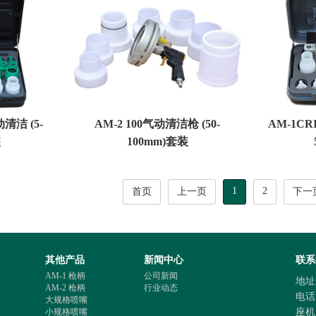
清洁 (5-
AM-2 100气动清洁枪 (50-
AM-1CR
装
100mm)套装
1
2
首页
上一页
下一
其他产品
新闻中心
联系
AM-1 枪柄
公司新闻
地址
AM-2 枪柄
行业动态
电话 :
大规格喷嘴
小规格喷嘴
座机 :