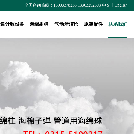
全国咨询热线：13903378238/13363292803
中文
丨
English
收集计数设备
海绵射弹
气动清洁枪
原装配件
联系我们