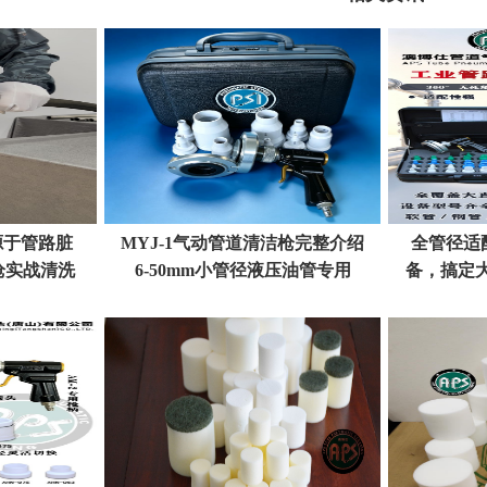
源于管路脏
MYJ-1气动管道清洁枪完整介绍
全管径适
枪实战清洗
6-50mm小管径液压油管专用
备，搞定