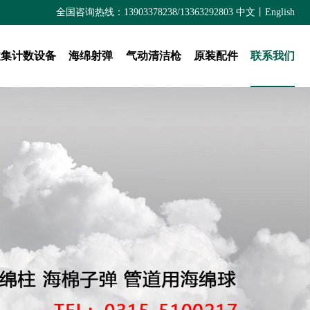
全国咨询热线：13903378238/13363292803
中文
丨
English
收集计数设备
海绵射弹
气动清洁枪
原装配件
联系我们