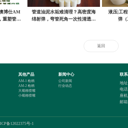
澳博仕AM
管道油泥水垢难清理？高密度海
液压|工
，重塑管路
绵射弹，弯管死角一次性清透不
弹（
准
伤管
返回
其他产品
新闻中心
联系
AM-1 枪柄
公司新闻
地址
AM-2 枪柄
行业动态
电话 :
大规格喷嘴
小规格喷嘴
座机 :
邮箱
ICP备12022375号-1