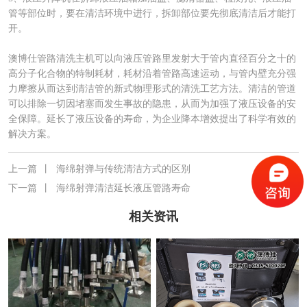
管等部位时，要在清洁环境中进行，拆卸部位要先彻底清洁后才能打
开。
澳博仕管路清洗主机可以向液压管路里发射大于管内直径百分之十的
高分子化合物的特制耗材，耗材沿着管路高速运动，与管内壁充分强
力摩擦从而达到清洁管的新式物理形式的清洗工艺方法。清洁的管道
可以排除一切因堵塞而发生事故的隐患，从而为加强了液压设备的安
全保障。延长了液压设备的寿命，为企业降本增效提出了科学有效的
解决方案。
上一篇
丨
海绵射弹与传统清洁方式的区别
下一篇
丨
海绵射弹清洁延长液压管路寿命
相关资讯