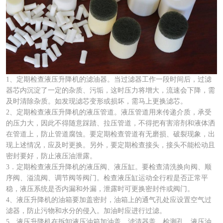
1、定期检查液压升降机的滤油器。当过滤器工作一段时间后，过滤
器芯内沉淀了一定的杂质、污垢，这时压力将增大，流速会下降，需
及时清除杂质。如发现滤芯变形或损坏，需马上更换滤芯。
2、定期检查液压升降机的液压管道。液压管道用来传递介质，承受
的压力大，因此不得随意踩踏、拉压管道，不得把有害溶剂和液体洒
在管道上，防止管道腐蚀。要定期检查管道有无磨损、破裂现象，出
现上述情况，应及时更换。另外，要定期检查接头，接头不能松动且
密封要好，防止液压油泄露。
3．定期检查液压升降机的液压阀、液压缸。要检查清洗换向阀、顺
序阀、溢流阀、调节阀等阀门。检查液压缸运动全行程是否正常平
稳，液压系统是否内漏和外漏，泄露时可更换密封件或阀门。
4、液压升降机的油箱要加盖密封，油箱上的通气孔处应设置空气过
滤器，防止污物和水分的侵入。加油时应进行过滤。
5、液压升降机在拆卸液压油箱加油盖、滤清器盖、检测孔、液压油