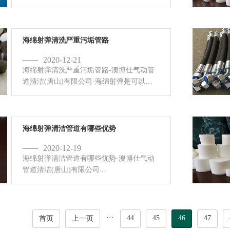
最新一代管路清洁产品，有着使用方便，
清管高效，清洁程度高，适用范围广等诸
多优势。可高效清洁液压管...
海绵射弹清洗严重污垢管路
2020-12-21
海绵射弹清洗严重污垢管路-澳博仕气动管
道清洁(唐山)有限公司-海绵射弹是可以清
洗严重污垢管路的。澳博仕提供MPP多用
型，GP磨砂型，AP摩擦型海绵射弹等多种
类型的海绵射弹，针对污垢...
海绵射弹清洁管道有哪些优势
2020-12-19
海绵射弹清洁管道有哪些优势-澳博仕气动
管道清洁(唐山)有限公司...
···
44
45
46
47
首页
上一页