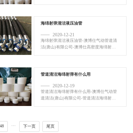
支持船舶管道清洗，由于船舶管路错综复
杂，且管路形状多种多样，诸如U型管道,S
型管道等。所以对海绵射弹质量要求高，
劣质海绵射弹不仅不能起到清洁作用，反
海绵射弹清洁液压油管
而会卡到管道里，对船舶安全造成严重影
2020-12-21
响。请认准正品澳博仕PSI高...
海绵射弹清洁液压油管-澳博仕气动管道清
洁(唐山)有限公司-澳博仕高密度海绵射弹
可高效清洁液压油管。在大型机械，挖掘
机装载机等工程机械，都会有液压油的存
在。在机械各部件运动过...
管道清洁海绵射弹有什么用
2020-12-19
管道清洁海绵射弹有什么用-澳博仕气动管
道清洁(唐山)有限公司-管道清洁海绵射弹
是管道清洁耗材，气动管道清洁是先进的
管路清洁方式，高密度海绵射弹通过与管
路内壁摩擦，清除内壁及管路...
···
48
下一页
尾页