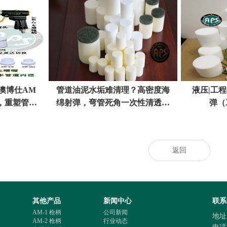
澳博仕AM
管道油泥水垢难清理？高密度海
液压|工
，重塑管路
绵射弹，弯管死角一次性清透不
弹（
准
伤管
返回
其他产品
新闻中心
联系
AM-1 枪柄
公司新闻
地址
AM-2 枪柄
行业动态