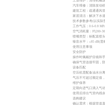
工业维护：清理机械设备
汽车维修：清除发动机舱
建筑工程：疏通通风管道
家居清洁：解决下水道
技术参数参考(以实际型
工作气压：0.6-0.8 MPa(约9
空气消耗量：约200-300
喷嘴类型：标配直喷头
噪音水平：≤85 dB(需
使用注意事项
安全防护
操作时佩戴护目镜和手
确保气管连接牢固，防
设备匹配
空压机需配备油水分离器
气压不可超过额定值，
维护保养
定期向进气口滴入气动
使用后排出气管内残余
选购建议
确认需求：根据管道直径(如