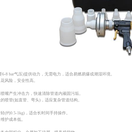
-8 bar气压)提供动力，无需电力，适合易燃易爆或潮湿环境。
花风险，安全性高。
嘴产生冲击力，快速清除管道内顽固污垢。
喷管(如直管、弯头)，适应复杂管道结构。
0.5-1kg)，适合长时间手持操作。
维护成本低。