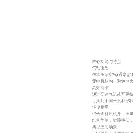
核心功能与特点
气动驱动
依靠压缩空气(通常需要6
无电机结构，避免电火
高效清洁
通过高速气流或可更换喷
可搭配不同长度和形状的
轻便耐用
铝合金材质机身，重量轻(约
结构简单，故障率低，
典型应用场景