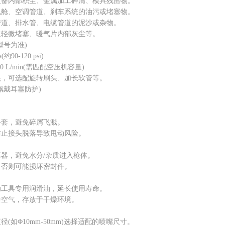
内部积尘、金属加工碎屑、模具残留物。
、空调管道、刹车系统的油污或堵塞物。
、排水管、电缆管道的泥沙或杂物。
轻微堵塞、暖气片内部灰尘等。
号为准)
0-120 psi)
 L/min(需匹配空压机容量)
，可选配旋转刷头、加长软管等。
佩戴耳塞防护)
套，避免碎屑飞溅。
止接头脱落导致甩动风险。
，避免水分/杂质进入枪体。
否则可能损坏密封件。
工具专用润滑油，延长使用寿命。
空气，存放于干燥环境。
Φ10mm-50mm)选择适配的喷嘴尺寸。