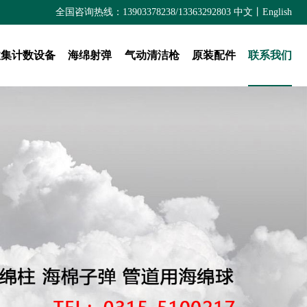
全国咨询热线：13903378238/13363292803
中文
丨
English
收集计数设备
海绵射弹
气动清洁枪
原装配件
联系我们