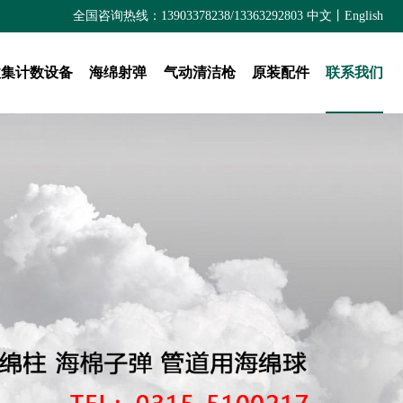
全国咨询热线：13903378238/13363292803
中文
丨
English
收集计数设备
海绵射弹
气动清洁枪
原装配件
联系我们