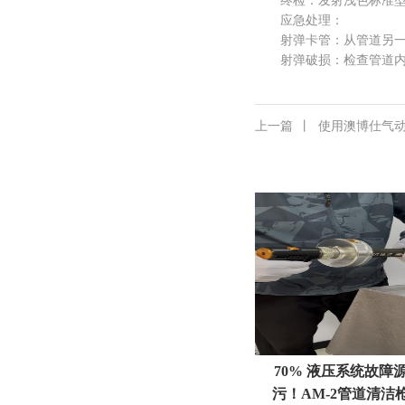
终检：发射浅色标准型射
应急处理：
射弹卡管：从管道另一端
射弹破损：检查管道内是
上一篇
丨
使用澳博仕气
70% 液压系统故障
污！AM‑2管道清洁