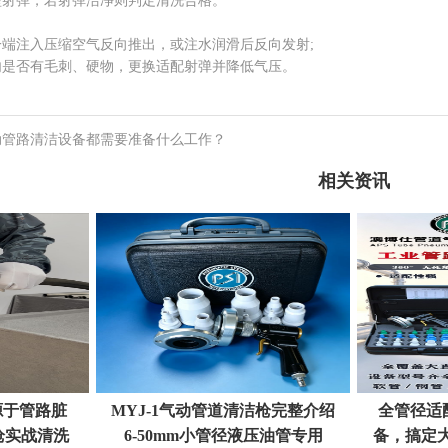
弹，若射弹洁净则判定清洗合格。
注入压缩空气反向推出，或注水润滑后反向发射;
否有毛刺、硬物，更换适配射弹并降低气压。
动管路清洁设备都需要准备什么工作？
相关资讯
源于管路脏
MYJ-1气动管道清洁枪完整介绍
全管径适
枪实战清洗
6-50mm小管径液压油管专用
备，搞定