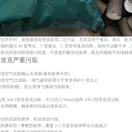
学药剂，避免腐蚀管壁或造成二次污染，尤其适用于食品、液压、航天
过 90 度弯头、T 型接头、U 型管等复杂结构，射程可达数千米，适配内径
后的海绵射弹脏污程度，可直接判断清洗效果，配合内窥镜可实现精
攻克严重污垢
空气试射确认无堵塞(避免射弹卡管);
米空气过滤器)，储气罐容积需大于管道体积 8 倍以上;
弹回收桶)，防止射弹飞溅或污垢散落。
 AM-1型管道清洁枪，大口径(3-50mm)选用 AM-2型管道清洁枪;
用喷嘴，确保密封性能以维持压力。
的试探性射弹，松动表层污垢;
型 / 摩擦型射弹，重复 2-3 次直至射弹带出污垢减少;