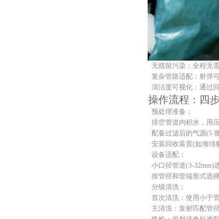
无残留污染：全程无需化
复杂管路适配：射弹可顺利通
清洁度可视化：通过回收
操作流程：四步
预处理准备：
排空管道内积水，用压缩
配备过滤后的气源(5 微
安装回收装置(如海绵射
设备适配：
小口径管道(3-32mm)选用
按管径和管端形式选择专
分级清洗：
首次清洗：使用小于管径
主清洗：发射匹配管径的磨砂