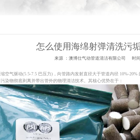
怎么使用海绵射弹清洗污
来源 ：澳博仕气动管道清洁有限公司
时间 
驱动(5.5-7.5 巴压力)，向管路内发射直径大于管道内径 10%-
等污染物彻底剥离并带出管外的物理清洁技术。其核心优势在于：