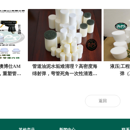
澳博仕AM
管道油泥水垢难清理？高密度海
液压|工
，重塑管路
绵射弹，弯管死角一次性清透不
弹（
准
伤管
返回
其他产品
新闻中心
联系