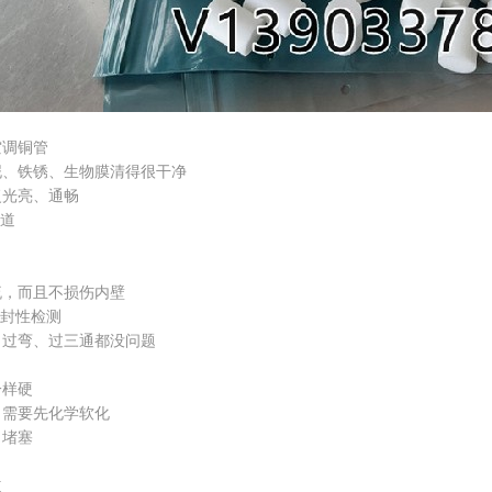
调铜管
、铁锈、生物膜清得很干净
光亮、通畅
管道
，而且不损伤内壁
密封性检测
过弯、过三通都没问题
样硬
需要先化学软化
堵塞
道