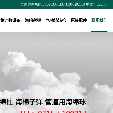
全国咨询热线：13903378238/13363292803
中文
丨
English
收集计数设备
海绵射弹
气动清洁枪
原装配件
联系我们