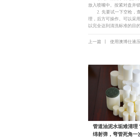
放入喷嘴中。按紧对盘并
2. 先要试一下空枪，查
理，后方可操作。可以采
以完全达到清洗标准的目
上一篇
丨
使用澳博仕液
管道油泥水垢难清理
绵射弹，弯管死角一