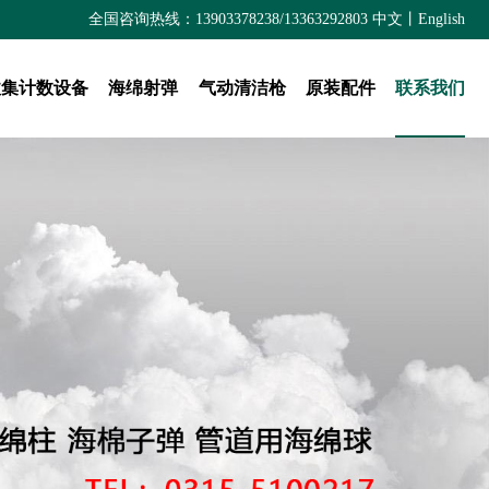
全国咨询热线：13903378238/13363292803
中文
丨
English
收集计数设备
海绵射弹
气动清洁枪
原装配件
联系我们