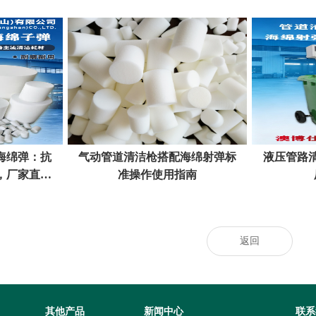
海绵弹：抗
气动管道清洁枪搭配海绵射弹标
液压管路
，厂家直供
准操作使用指南
返回
其他产品
新闻中心
联系