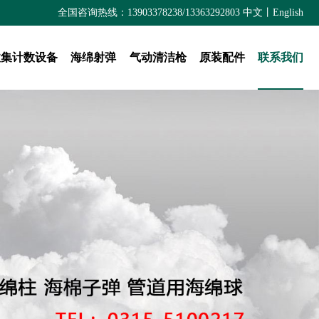
全国咨询热线：13903378238/13363292803
中文
丨
English
收集计数设备
海绵射弹
气动清洁枪
原装配件
联系我们