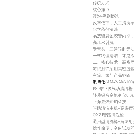
传统方式
核心痛点
浸泡/毛刷擦洗
效率低下，人工清洗单根
化学药剂清洗
易残留腐蚀胶管内壁，污
高压水射流
受弯头、三通限制无法全
干式物理清洁，才是液
二、核心技术：高密度海
海绵射弹采用高密度聚氨酯
主流厂家与产品矩阵
澳博仕
(AM-2/AM-100)
PSI专业级气动清洁枪：6
轻质铝合金枪身仅0.8kg，
上海昱炫船舶科技
管路清洗主机+高密度
QXZJ管路清洗枪
通用型清洗枪+海绵射
操作简便，空射试发即