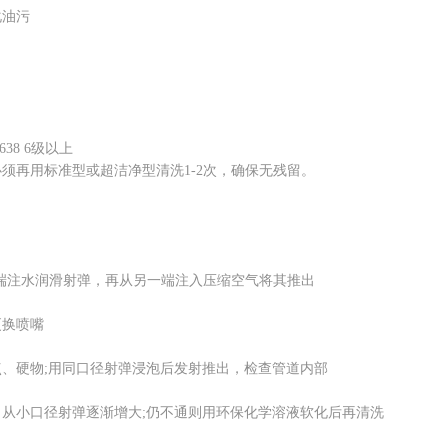
油污
38 6级以上
再用标准型或超洁净型清洗1-2次，确保无残留。
注水润滑射弹，再从另一端注入压缩空气将其推出
换喷嘴
硬物;用同口径射弹浸泡后发射推出，检查管道内部
小口径射弹逐渐增大;仍不通则用环保化学溶液软化后再清洗