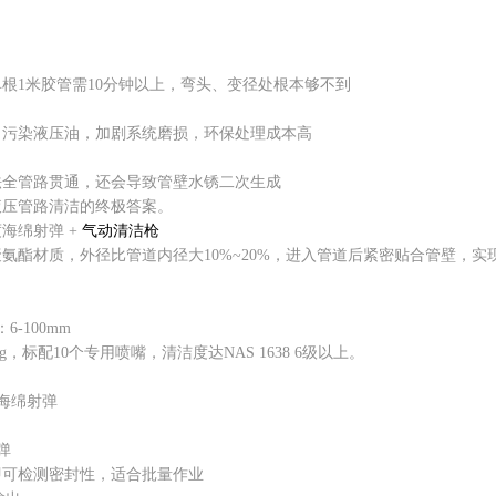
1米胶管需10分钟以上，弯头、变径处根本够不到
染液压油，加剧系统磨损，环保处理成本高
管路贯通，还会导致管壁水锈二次生成
压管路清洁的终极答案。
绵射弹 +
气动清洁枪
材质，外径比管道内径大10%~20%，进入管道后紧密贴合管壁，实现
-100mm
标配10个专用喷嘴，清洁度达NAS 1638 6级以上。
海绵射弹
弹
可检测密封性，适合批量作业