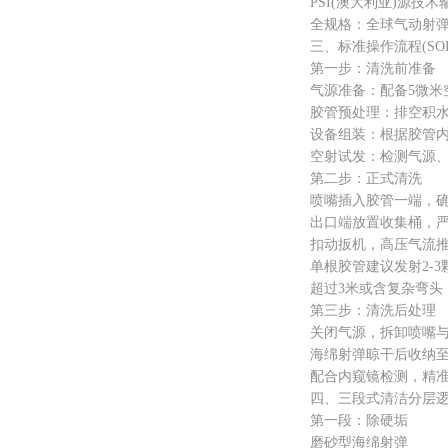
PSI(澳大利亚)源技术
全规格：全球气动射弹清
三、标准操作流程(SOP
第一步：清洗前准备
气源准备：配备5微米空气过滤
胶管预处理：排空积水、
设备组装：根据胶管内径选
空射试发：检测气源、
第二步：正式清洗
喷嘴插入胶管一端，确
出口端放置收集桶，严
扣动扳机，高压气流推动
单根胶管建议发射2-3
超过3米或含复杂弯头，
第三步：清洗后处理
关闭气源，拆卸喷嘴与
海绵射弹晾干后收纳至工
配合内窥镜检测，精准
四、三段式清洁分层逻
第一段：除硬垢
磨砂型海绵射弹