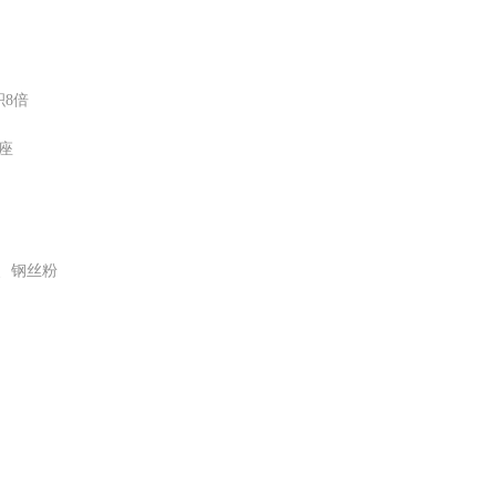
积8倍
座
、钢丝粉