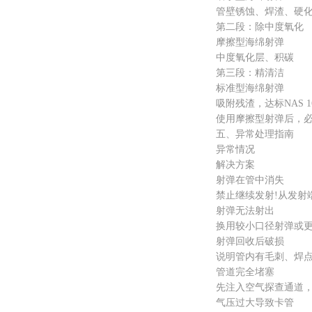
管壁锈蚀、焊渣、硬化
第二段：除中度氧化
摩擦型海绵射弹
中度氧化层、积碳
第三段：精清洁
标准型海绵射弹
吸附残渣，达标NAS 16
使用摩擦型射弹后，必须
五、异常处理指南
异常情况
解决方案
射弹在管中消失
禁止继续发射!从发射端
射弹无法射出
换用较小口径射弹或更
射弹回收后破损
说明管内有毛刺、焊点、
管道完全堵塞
先注入空气探查通道，从
气压过大导致卡管