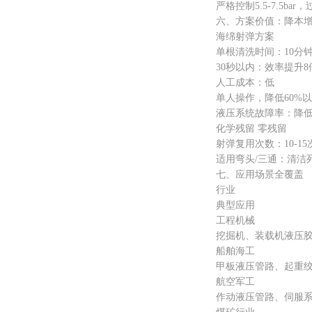
严格控制5.5-7.5ba
六、方案价值：降本增
海绵射弹方案
单根清洗时间：10分钟
30秒以内：效率提升8
人工成本：低
单人操作，降低60%以
液压系统故障率：降低7
化学残留 零残留
射弹复用次数：10-15次
适用弯头/三通：清洁死角
七、应用场景全覆盖
行业
典型应用
工程机械
挖掘机、装载机液压胶管
船舶海工
甲板液压管路、起重绞车
航空军工
作动液压管路、伺服系