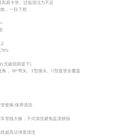
r，过高易卡管、过低清洁力不足
效，一目了然
+
倍
上
0%
(无破损前提下)
， 90°弯头、T型接头、U型盘管全覆盖
更换/保养清洗
管线大修，干式清洗避免盐渍锈蚀
统超高洁净度清洗