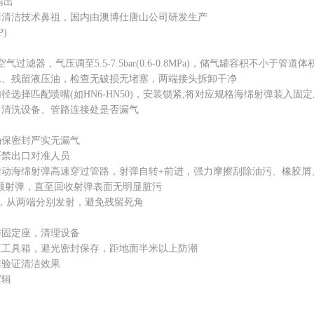
输出
洁技术鼻祖，国内由澳博仕唐山公司研发生产
)
器，气压调至5.5-7.5bar(0.6-0.8MPa)，储气罐容积不小于管道体
残留液压油，检查无破损无堵塞，两端接头拆卸干净
择匹配喷嘴(如HN6-HN50)，安装锁紧;将对应规格海绵射弹装入固定
清洗设备、管路连接处是否漏气
保密封严实无漏气
禁出口对准人员
海绵射弹高速穿过管路，射弹自转+前进，强力摩擦刮除油污、橡胶屑
颗射弹，直至回收射弹表面无明显脏污
从两端分别发射，避免残留死角
固定座，清理设备
具箱，避光密封保存，距地面半米以上防潮
验证清洁效果
辑