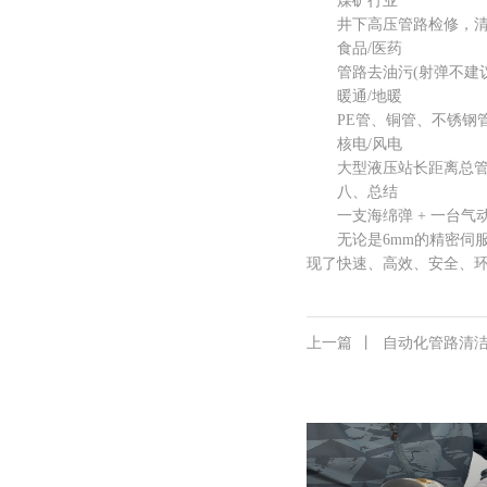
煤矿行业
井下高压管路检修，清
食品/医药
管路去油污(射弹不建议
暖通/地暖
PE管、铜管、不锈钢管
核电/风电
大型液压站长距离总管
八、总结
一支海绵弹 + 一台气动
无论是6mm的精密伺服管
现了快速、高效、安全、
上一篇
丨
自动化管路清