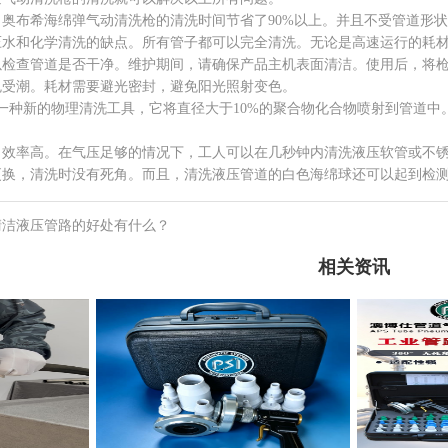
布希海绵弹气动清洗枪的清洗时间节省了90%以上。并且不受管道形状的
压水和化学清洗的缺点。所有管子都可以完全清洗。无论是高速运行的耗
以检查管道是否干净。维护期间，请确保产品主机表面清洁。使用后，将
免受潮。耗材需要避光密封，避免阳光照射变色。
一种新的物理清洗工具，它将直径大于10%的聚合物化合物喷射到管道中
率高。在气压足够的情况下，工人可以在几秒钟内清洗液压软管或不锈
更换，清洗时没有死角。而且，清洗液压管道的白色海绵球还可以起到检
清洁液压管路的好处有什么？
相关资讯