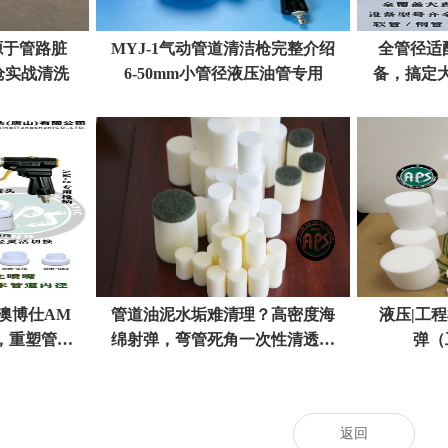
源于管路脏
MYJ-1气动管道清洁枪完整介绍
全管径适
枪实战清洗
6-50mm小管径液压油管专用
备，搞定
澳博仕AM
管道油泥水垢难清理？高密度海
液压|工
，重塑管路
绵射弹，弯管死角一次性清透不
弹（
准
伤管
返回