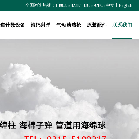
全国咨询热线：13903378238/13363292803
中文
丨
English
收集计数设备
海绵射弹
气动清洁枪
原装配件
联系我们