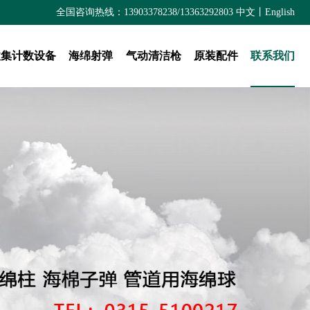
全国咨询热线：13903378238/13363292803
中文
丨
English
收集计数设备
海绵射弹
气动清洁枪
原装配件
联系我们