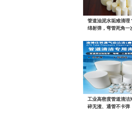
管道油泥水垢难清理
绵射弹，弯管死角一
伤管
工业高密度管道清洁
碎无渣、通管不卡弹
更省心