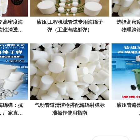
？高密度海
液压|工程机械管道专用海绵子
选择高密
次性清透不
弹（工业海绵射弹）
物理清
海绵弹：抗
气动管道清洁枪搭配海绵射弹标
液压管路
，厂家直供
准操作使用指南