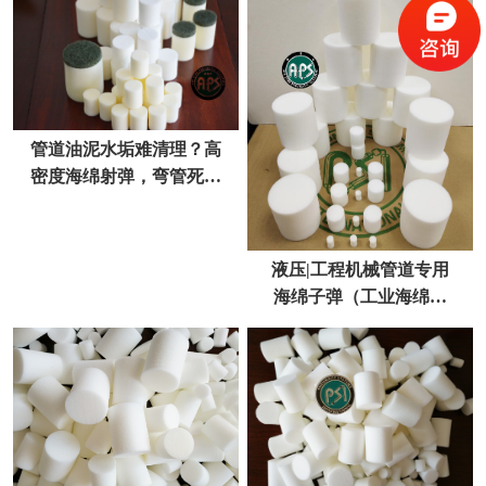
管道油泥水垢难清理？高
密度海绵射弹，弯管死角
一次性清透不伤管
液压|工程机械管道专用
海绵子弹（工业海绵射
弹）