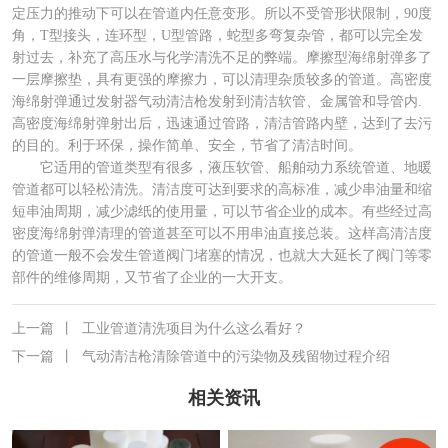
定压力的推动下可以在管道内任意变形。所以不受管形状限制，90度
角，T型接头，连环型，U型管路，蛇型多弯复杂管，都可以完全发
射过去，补充了高压水与化学清洗不足的弊端。摩擦型海绵射弹多了
一层摩擦垫，具有更强的摩擦力，可以清理杂质较多的管道。高密度
海绵射弹通过发射器气动清洁枪发射到清洁软管、金属管和导管内.
高密度海绵射弹射出后，迅速通过管路，清洁管路内壁，达到了去污
的目的。利于环保，操作简单、安全，节省了清洁时间。
它适用的管道类型有很多，液压软管、船舶动力系统管道、地暖
管道都可以轻松清洗。清洁度可达到要求的高标准，减少串油量和缩
短串油周期，减少滤纸的使用量，可以节省企业的成本。有些经过高
密度海绵射弹清理的管道甚至可以不用串油直接总装。这样高清洁度
的管道一般不会发生管道阀门堵塞的情况，也就大大延长了阀门等零
部件的维修周期，又节省了企业的一大开支。
上一篇
丨
工业管道清洗项目为什么这么看好？
下一篇
丨
气动清洁枪清除管道中的污染物及残留物过程介绍
相关资讯