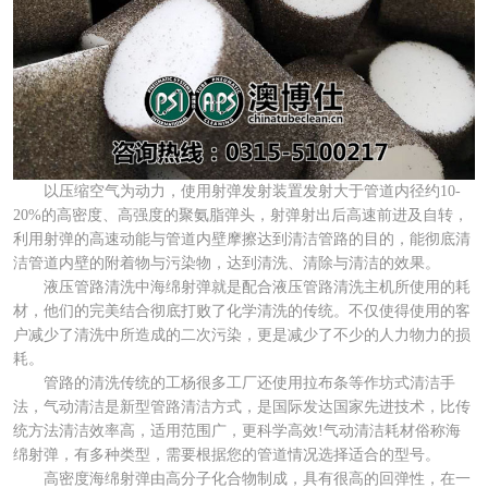
以压缩空气为动力，使用射弹发射装置发射大于管道内径约10-
20%的高密度、高强度的聚氨脂弹头，射弹射出后高速前进及自转，
利用射弹的高速动能与管道内壁摩擦达到清洁管路的目的，能彻底清
洁管道内壁的附着物与污染物，达到清洗、清除与清洁的效果。
液压管路清洗中海绵射弹就是配合液压管路清洗主机所使用的耗
材，他们的完美结合彻底打败了化学清洗的传统。不仅使得使用的客
户减少了清洗中所造成的二次污染，更是减少了不少的人力物力的损
耗。
管路的清洗传统的工杨很多工厂还使用拉布条等作坊式清洁手
法，气动清洁是新型管路清洁方式，是国际发达国家先进技术，比传
统方法清洁效率高，适用范围广，更科学高效!气动清洁耗材俗称海
绵射弹，有多种类型，需要根据您的管道情况选择适合的型号。
高密度海绵射弹由高分子化合物制成，具有很高的回弹性，在一