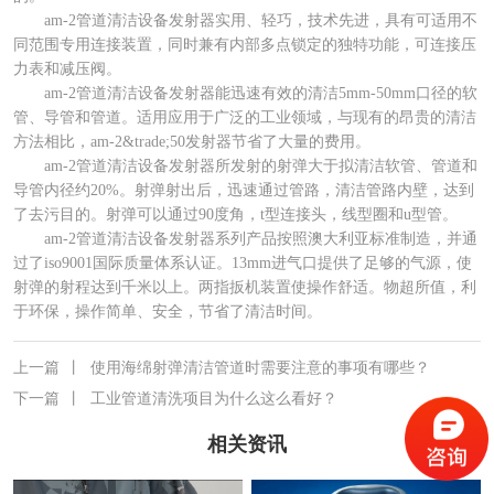
am-2管道清洁设备发射器实用、轻巧，技术先进，具有可适用不
同范围专用连接装置，同时兼有内部多点锁定的独特功能，可连接压
力表和减压阀。
am-2管道清洁设备发射器能迅速有效的清洁5mm-50mm口径的软
管、导管和管道。适用应用于广泛的工业领域，与现有的昂贵的清洁
方法相比，am-2&trade;50发射器节省了大量的费用。
am-2管道清洁设备发射器所发射的射弹大于拟清洁软管、管道和
导管内径约20%。射弹射出后，迅速通过管路，清洁管路内壁，达到
了去污目的。射弹可以通过90度角，t型连接头，线型圈和u型管。
am-2管道清洁设备发射器系列产品按照澳大利亚标准制造，并通
过了iso9001国际质量体系认证。13mm进气口提供了足够的气源，使
射弹的射程达到千米以上。两指扳机装置使操作舒适。物超所值，利
于环保，操作简单、安全，节省了清洁时间。
上一篇
丨
使用海绵射弹清洁管道时需要注意的事项有哪些？
下一篇
丨
工业管道清洗项目为什么这么看好？
相关资讯