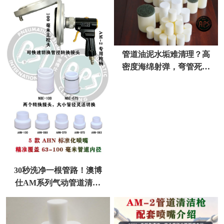
管道油泥水垢难清理？高
密度海绵射弹，弯管死角
一次性清透不伤管
30秒洗净一根管路！澳博
仕AM系列气动管道清洁
枪，重塑管路清洗效率标
准