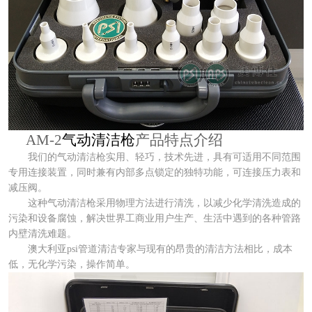
AM-2
气动清洁枪
产品特点介绍
我们的气动清洁枪实用、轻巧，技术先进，具有可适用不同范围
专用连接装置，同时兼有内部多点锁定的独特功能，可连接压力表和
减压阀。
这种气动清洁枪采用物理方法进行清洗，以减少化学清洗造成的
污染和设备腐蚀，解决世界工商业用户生产、生活中遇到的各种管路
内壁清洗难题。
澳大利亚psi管道清洁专家与现有的昂贵的清洁方法相比，成本
低，无化学污染，操作简单。