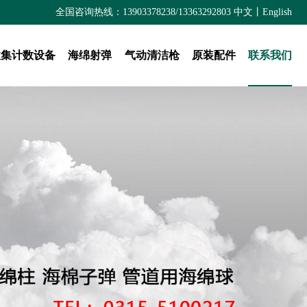
全国咨询热线：13903378238/13363292803
中文
丨
English
收集计数设备
海绵射弹
气动清洁枪
原装配件
联系我们