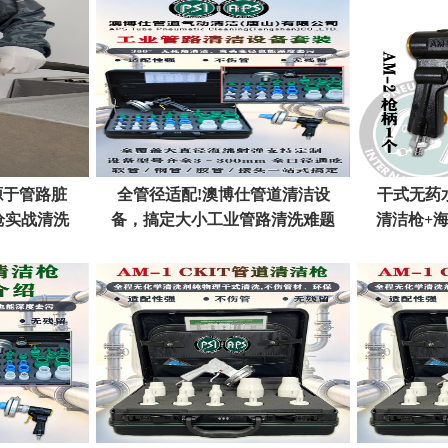
源于管路脏
全管径适配!澳博仕管道清洁设
干式无药
枪实战清洗
备，搞定大小工业管路清洗难题
清洁枪+