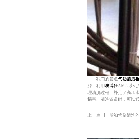
我们的管道
气动清洁
源，利用
澳博仕
AM-2系
理清洗过程。补足了高压
损害。清洗管道时，可以
上一篇
丨
船舶管路清洗