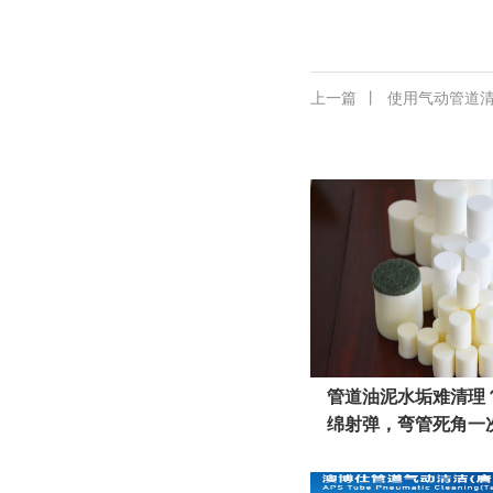
上一篇
丨
使用气动管道
管道油泥水垢难清理
绵射弹，弯管死角一
伤管