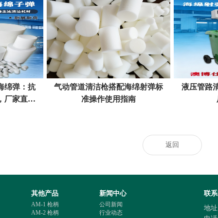
海绵弹：抗
气动管道清洁枪搭配海绵射弹标
液压管路
，厂家直供
准操作使用指南
返回
其他产品
新闻中心
联系
AM-1 枪柄
公司新闻
地址
AM-2 枪柄
行业动态