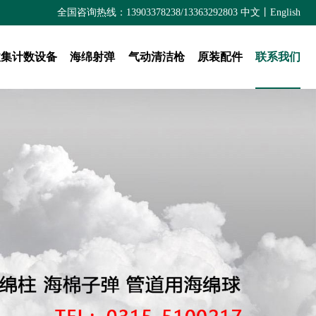
全国咨询热线：13903378238/13363292803
中文
丨
English
收集计数设备
海绵射弹
气动清洁枪
原装配件
联系我们