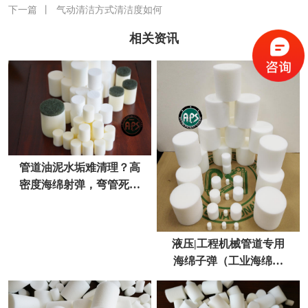
下一篇
丨
气动清洁方式清洁度如何
相关资讯
管道油泥水垢难清理？高
密度海绵射弹，弯管死角
一次性清透不伤管
液压|工程机械管道专用
海绵子弹（工业海绵射
弹）