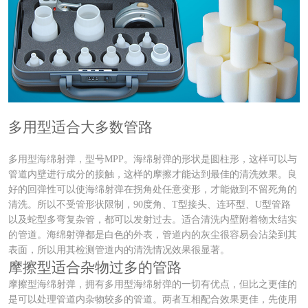
多用型适合大多数管路
多用型海绵射弹，型号MPP。海绵射弹的形状是圆柱形，这样可以与
管道内壁进行成分的接触，这样的摩擦才能达到最佳的清洗效果。良
好的回弹性可以使海绵射弹在拐角处任意变形，才能做到不留死角的
清洗。所以不受管形状限制，90度角、T型接头、连环型、U型管路
以及蛇型多弯复杂管，都可以发射过去。适合清洗内壁附着物太结实
的管道。海绵射弹都是白色的外表，管道内的灰尘很容易会沾染到其
表面，所以用其检测管道内的清洗情况效果很显著。
摩擦型适合杂物过多的管路
摩擦型海绵射弹，拥有多用型海绵射弹的一切有优点，但比之更佳的
是可以处理管道内杂物较多的管道。两者互相配合效果更佳，先使用