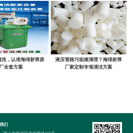
清洗，认准海绵射弹原
液压管路污垢难清理？海绵射弹
厂全套方案
厂家定制专项清洁方案
我们