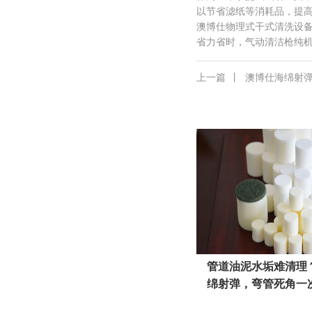
以节省滤纸等消耗品，提
澳博仕物理式干式清洗设
省力省时，气动清洁枪纯
上一篇
丨
澳博仕海绵射
管道油泥水垢难清理
绵射弹，弯管死角一
伤管