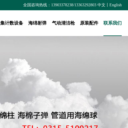
全国咨询热线：13903378238/13363292803
中文
丨
English
收集计数设备
海绵射弹
气动清洁枪
原装配件
联系我们