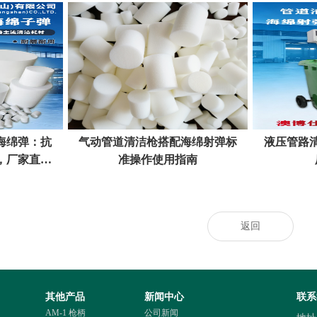
海绵弹：抗
气动管道清洁枪搭配海绵射弹标
液压管路
，厂家直供
准操作使用指南
返回
其他产品
新闻中心
联系
AM-1 枪柄
公司新闻