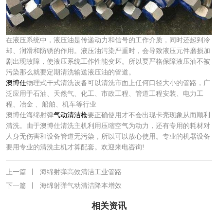
在液压系统中，液压油是传递动力和信号的工作介质，同时还起到冷
却、润滑和防锈的作用。液压油污染严重时，会导致液压元件磨损加
剧出现故障，使液压系统工作性能变坏。所以要严格保障液压油不被
污染那么就要定期清洗输送液压油的管道。
澳博仕
物理式干式清洗设备可以清洗市面上任何口径大小的管路，广
泛应用于石油、天然气、化工、市政工程、管道工程安装、电力工
程、冶金 、船舶、机车等行业
澳博仕海绵射弹
气动清洁枪
要正确使用才不会出现卡壳现象从而顺利
清洗。由于澳博仕清洗主机利用压缩空气为动力，还有专用的耗材对
人身无伤害和设备管道无污染，所以可以放心使用。专业的机器设备
要用专业的清洗主机才算配套。欢迎来电咨询!
上一篇
丨
海绵射弹高效清洁工业管路
下一篇
丨
海绵射弹气动清洁降本增效
相关资讯