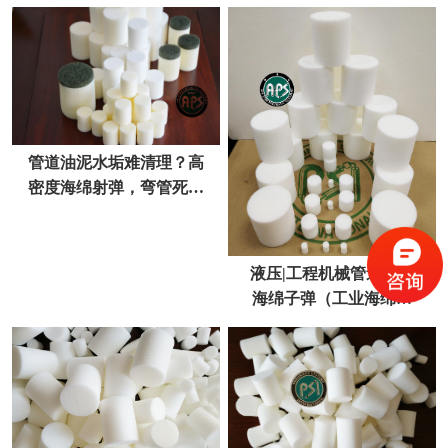
管道油泥水垢难清理？高
密度海绵射弹，弯管死角
一次性清透不伤管
液压|工程机械管道专用
海绵子弹（工业海绵射
弹）