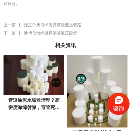
疑解惑。
上一篇
丨
深度分析海绵射弹清洁液压管路
下一篇
丨
澳博仕海绵射弹清洁液压胶管
相关资讯
管道油泥水垢难清理？高
密度海绵射弹，弯管死角
一次性清透不伤管