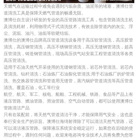
天燃气在运输过程中难免会遇到污垢杂质、油泥等的堵塞，澳博仕管
道清洗工具是保障天燃气管道的畅通无阻。
澳博仕自主设计研发的专业的高压管路清洗工具，包含管路清洗主机
及清洗耗材，利用物理式干式清洗技术，有效去除管道内的灰尘、浮
尘、泥垢、油污、油垢等软硬结垢。
澳博仕的澳博仕品牌高压管道清洗设备用于高压软管清洗，高压胶管
清洗，高压钢管清洗，高压不锈钢管清洗，高压无缝钢管清洗，超高
压管清洗，铸造钢管清洗，现场高压供气站安装工程管道清洗等各类
高压管清洗。
适用于石油天然气开采使用的无缝钢管清洗，岩芯外管清洗、岩芯内
管清洗、钻杆清洗；石油炼厂石油裂化管清洗:用于石油炼厂的炉管清
洗、热交换器管清洗和管道用无缝管，蒸汽锅炉管道清洗等高压管道
清洗。覆盖石油，化工等行业
航空、航天、军工、核电、船舶、工程机械、铁路、食品等产品上有
液压管路、燃油管路、滑油管路、空气自动管路，都可以使用澳博仕
管路清洁产品
只有在装配前，将天然气管道清洁干净，才能保障用气安全，这也是
奉行安全生产的宗旨。澳博仕海绵射弹除了可以清洁天然气管路，还
可以清洁液压管路。保障液压系统安全稳定运行，如果您在后续的使
用过程中，遇到任何问题，欢迎来电咨询专业技术人员将免费为您答